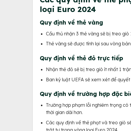
loại Euro 2024
Quy định về thẻ vàng
Cầu thủ nhận 3 thẻ vàng sẽ bị treo giò 1
Thẻ vàng sẽ được tính lại sau vòng bản
Quy định về thẻ đỏ trực tiếp
Nhận thẻ đỏ sẽ bị treo giò ít nhất 1 trận
Ban kỷ luật UEFA sẽ xem xét để quyết 
Quy định về trường hợp đặc bi
Trường hợp phạm lỗi nghiêm trọng có thể
thời gian dài hơn.
Các quy định về thẻ phạt và treo giò
trật tự trong vòng loại Euro 2024.