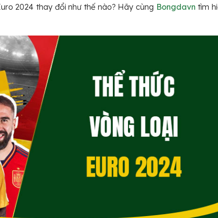
 Euro 2024 thay đổi như thế nào? Hãy cùng
Bongdavn
tìm h