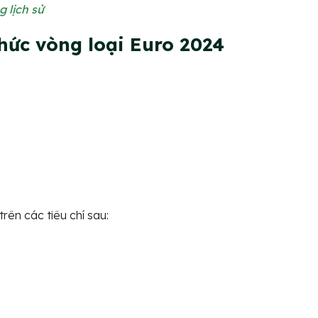
 lịch sử
thức vòng loại Euro 2024
rên các tiêu chí sau: