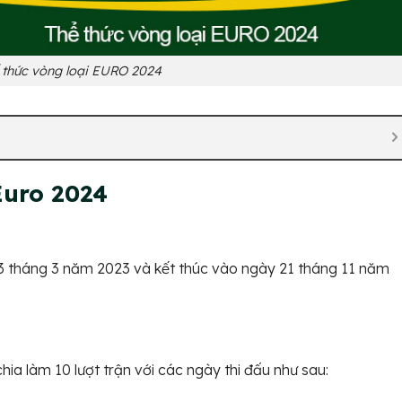
 thức vòng loại EURO 2024
Euro 2024
23 tháng 3 năm 2023 và kết thúc vào ngày 21 tháng 11 năm
hia làm 10 lượt trận với các ngày thi đấu như sau: