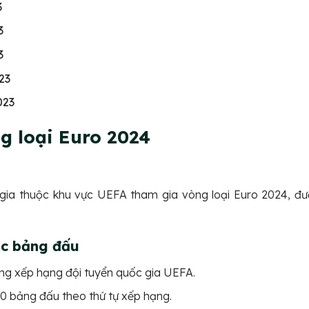
3
3
3
23
023
g loại Euro 2024
gia thuộc khu vực UEFA tham gia vòng loại Euro 2024, đ
ác bảng đấu
ng xếp hạng đội tuyển quốc gia UEFA.
10 bảng đấu theo thứ tự xếp hạng.