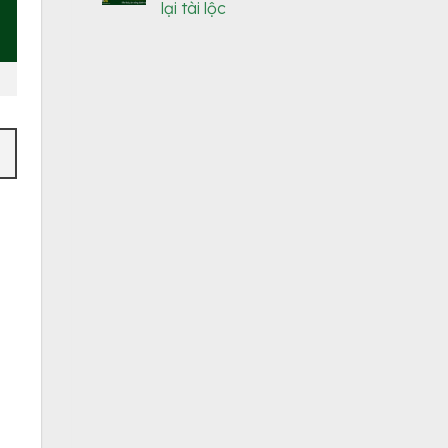
lại tài lộc