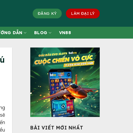
ĐĂNG KÝ
LÀM ĐẠI LÝ
ƯỚNG DẪN
BLOG
VN88
hú
áng
 sẽ
iến
BÀI VIẾT MỚI NHẤT
đều