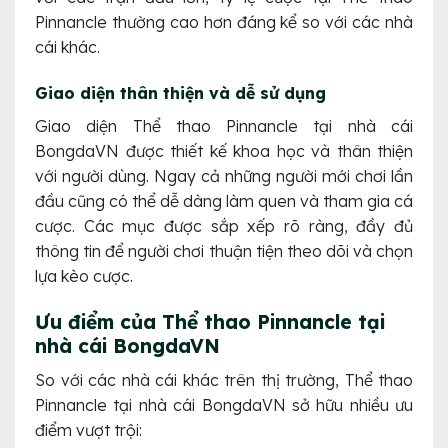
Pinnancle thường cao hơn đáng kể so với các nhà
cái khác.
Giao diện thân thiện và dễ sử dụng
Giao diện Thể thao Pinnancle tại nhà cái
BongdaVN được thiết kế khoa học và thân thiện
với người dùng. Ngay cả những người mới chơi lần
đầu cũng có thể dễ dàng làm quen và tham gia cá
cược. Các mục được sắp xếp rõ ràng, đầy đủ
thông tin để người chơi thuận tiện theo dõi và chọn
lựa kèo cược.
Ưu điểm của Thể thao Pinnancle tại
nhà cái BongdaVN
So với các nhà cái khác trên thị trường, Thể thao
Pinnancle tại nhà cái BongdaVN sở hữu nhiều ưu
điểm vượt trội: