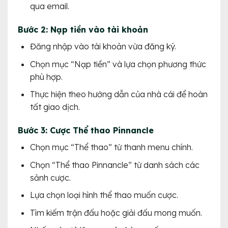
qua email.
Bước 2: Nạp tiền vào tài khoản
Đăng nhập vào tài khoản vừa đăng ký.
Chọn mục “Nạp tiền” và lựa chọn phương thức
phù hợp.
Thực hiện theo hướng dẫn của nhà cái để hoàn
tất giao dịch.
Bước 3: Cược Thể thao Pinnancle
Chọn mục “Thể thao” từ thanh menu chính.
Chọn “Thể thao Pinnancle” từ danh sách các
sảnh cược.
Lựa chọn loại hình thể thao muốn cược.
Tìm kiếm trận đấu hoặc giải đấu mong muốn.