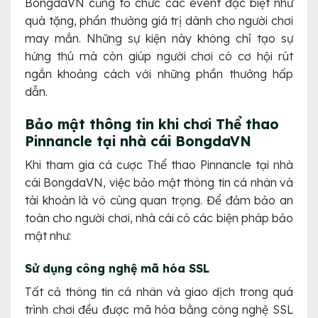
BongdaVN cũng tổ chức các event đặc biệt như
quà tặng, phần thưởng giá trị dành cho người chơi
may mắn. Những sự kiện này không chỉ tạo sự
hứng thú mà còn giúp người chơi có cơ hội rút
ngắn khoảng cách với những phần thưởng hấp
dẫn.
Bảo mật thông tin khi chơi Thể thao
Pinnancle tại nhà cái BongdaVN
Khi tham gia cá cược Thể thao Pinnancle tại nhà
cái BongdaVN, việc bảo mật thông tin cá nhân và
tài khoản là vô cùng quan trọng. Để đảm bảo an
toàn cho người chơi, nhà cái có các biện pháp bảo
mật như:
Sử dụng công nghệ mã hóa SSL
Tất cả thông tin cá nhân và giao dịch trong quá
trình chơi đều được mã hóa bằng công nghệ SSL