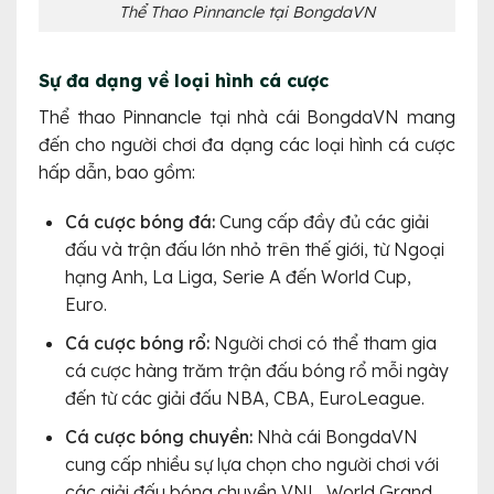
Thể Thao Pinnancle tại BongdaVN
Sự đa dạng về loại hình cá cược
Thể thao Pinnancle tại nhà cái BongdaVN mang
đến cho người chơi đa dạng các loại hình cá cược
hấp dẫn, bao gồm:
Cá cược bóng đá:
Cung cấp đầy đủ các giải
đấu và trận đấu lớn nhỏ trên thế giới, từ Ngoại
hạng Anh, La Liga, Serie A đến World Cup,
Euro.
Cá cược bóng rổ:
Người chơi có thể tham gia
cá cược hàng trăm trận đấu bóng rổ mỗi ngày
đến từ các giải đấu NBA, CBA, EuroLeague.
Cá cược bóng chuyền:
Nhà cái BongdaVN
cung cấp nhiều sự lựa chọn cho người chơi với
các giải đấu bóng chuyền VNL, World Grand