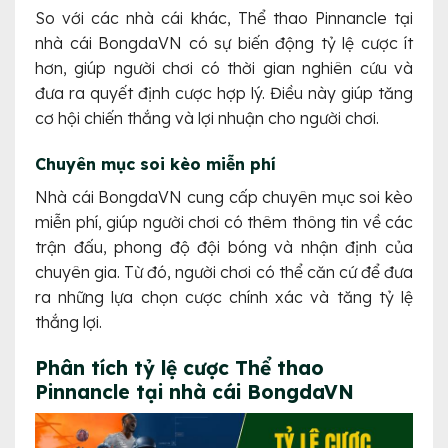
So với các nhà cái khác, Thể thao Pinnancle tại
nhà cái BongdaVN có sự biến động tỷ lệ cược ít
hơn, giúp người chơi có thời gian nghiên cứu và
đưa ra quyết định cược hợp lý. Điều này giúp tăng
cơ hội chiến thắng và lợi nhuận cho người chơi.
Chuyên mục soi kèo miễn phí
Nhà cái BongdaVN cung cấp chuyên mục soi kèo
miễn phí, giúp người chơi có thêm thông tin về các
trận đấu, phong độ đội bóng và nhận định của
chuyên gia. Từ đó, người chơi có thể căn cứ để đưa
ra những lựa chọn cược chính xác và tăng tỷ lệ
thắng lợi.
Phân tích tỷ lệ cược Thể thao
Pinnancle tại nhà cái BongdaVN