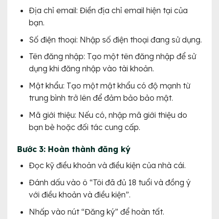
Địa chỉ email: Điền địa chỉ email hiện tại của
bạn.
Số điện thoại: Nhập số điện thoại đang sử dụng.
Tên đăng nhập: Tạo một tên đăng nhập để sử
dụng khi đăng nhập vào tài khoản.
Mật khẩu: Tạo một mật khẩu có độ mạnh từ
trung bình trở lên để đảm bảo bảo mật.
Mã giới thiệu: Nếu có, nhập mã giới thiệu do
bạn bè hoặc đối tác cung cấp.
Bước 3: Hoàn thành đăng ký
Đọc kỹ điều khoản và điều kiện của nhà cái.
Đánh dấu vào ô “Tôi đã đủ 18 tuổi và đồng ý
với điều khoản và điều kiện”.
Nhấp vào nút “Đăng ký” để hoàn tất.