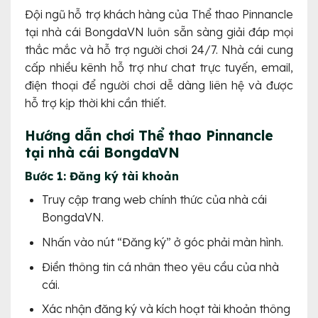
Đội ngũ hỗ trợ khách hàng của Thể thao Pinnancle
tại nhà cái BongdaVN luôn sẵn sàng giải đáp mọi
thắc mắc và hỗ trợ người chơi 24/7. Nhà cái cung
cấp nhiều kênh hỗ trợ như chat trực tuyến, email,
điện thoại để người chơi dễ dàng liên hệ và được
hỗ trợ kịp thời khi cần thiết.
Hướng dẫn chơi Thể thao Pinnancle
tại nhà cái BongdaVN
Bước 1: Đăng ký tài khoản
Truy cập trang web chính thức của nhà cái
BongdaVN.
Nhấn vào nút “Đăng ký” ở góc phải màn hình.
Điền thông tin cá nhân theo yêu cầu của nhà
cái.
Xác nhận đăng ký và kích hoạt tài khoản thông