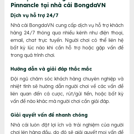
Pinnancle tại nhà cái BongdaVN
Dịch vụ hỗ trợ 24/7
Nhà cái BongdaVN cung cấp dịch vụ hỗ trợ khách
hàng 24/7 thông qua nhiều kênh như điện thoại,
email, chat trực tuyến. Người chơi có thể liên hệ
bất kỳ lúc nào khi cần hỗ trợ hoặc gặp vấn đề
trong quá trình chơi.
Hướng dẫn và giải đáp thắc mắc
Đội ngũ chăm sóc khách hàng chuyên nghiệp và
nhiệt tình sẽ hướng dẫn người chơi về các vấn đề
liên quan đến cá cược, rút/gửi tiền, hoặc bất kỳ
vấn đề nào khác mà người chơi cần giải đáp.
Giải quyết vấn đề nhanh chóng
Nhà cái luôn đặt lợi ích và trải nghiệm của người
chơi lên hàng đầu, do đó sẽ giải quyết mọi vấn đề