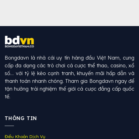
Bongdavn là nhà cái uy tín hàng đầu Việt Nam, cung
cấp đa dạng các trò chơi cá cược thể thao, casino, xổ
số… với tỷ lệ kèo cạnh tranh, khuyến mãi hấp dẫn và
thanh toán nhanh chóng. Tham gia Bongdavn ngay để
tận hưởng trải nghiệm thế giới cá cược đẳng cấp quốc
tế.
THÔNG TIN
Điều Khoản Dịch Vụ