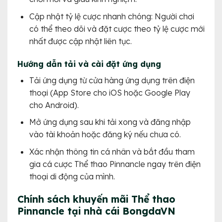
Cập nhật tỷ lệ cược nhanh chóng: Người chơi
có thể theo dõi và đặt cược theo tỷ lệ cược mới
nhất được cập nhật liên tục.
Hướng dẫn tải và cài đặt ứng dụng
Tải ứng dụng từ cửa hàng ứng dụng trên điện
thoại (App Store cho iOS hoặc Google Play
cho Android).
Mở ứng dụng sau khi tải xong và đăng nhập
vào tài khoản hoặc đăng ký nếu chưa có.
Xác nhận thông tin cá nhân và bắt đầu tham
gia cá cược Thể thao Pinnancle ngay trên điện
thoại di động của mình.
Chính sách khuyến mãi Thể thao
Pinnancle tại nhà cái BongdaVN