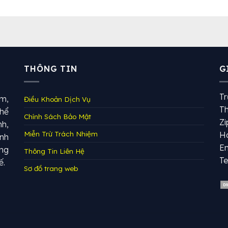
THÔNG TIN
G
Tr
am,
Điều Khoản Dịch Vụ
Th
thể
Chính Sách Bảo Mật
Zi
nh,
Miễn Trừ Trách Nhiệm
Ho
nh
Em
ởng
Thông Tin Liên Hệ
T
ế.
Sơ đồ trang web