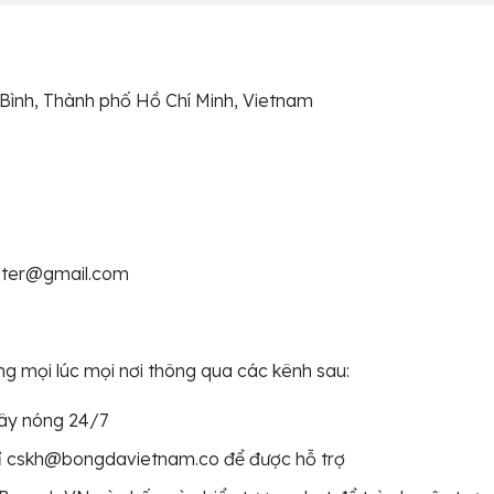
 Bình, Thành phố Hồ Chí Minh, Vietnam
ter@gmail.com
g mọi lúc mọi nơi thông qua các kênh sau:
ây nóng 24/7
ỉ
cskh@bongdavietnam.co
để được hỗ trợ