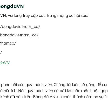
 BongdaVN
aVN, vui lòng truy cập các trang mạng xã hội sau:
m/bongdavietnam_co/
/@bongdavietnam_co/
ietnamco/
o/
gdaVN
phản hồi của quý thành viên. Chúng tôi luôn cố gắng để cu
 và hữu ích. Nếu quý thành viên có bất kỳ thắc mắc hoặc góp
ác kênh đã nêu trên. Bóng đá VN xin chân thành cảm ơn sự ủ