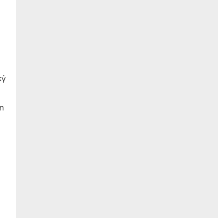
ký
ện