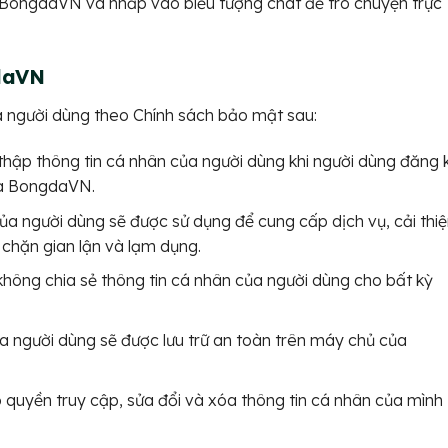
BongdaVN và nhấp vào biểu tượng chat để trò chuyện trực
daVN
 người dùng theo Chính sách bảo mật sau:
hập thông tin cá nhân của người dùng khi người dùng đăng 
ủa BongdaVN.
ủa người dùng sẽ được sử dụng để cung cấp dịch vụ, cải thi
chặn gian lận và lạm dụng.
ng chia sẻ thông tin cá nhân của người dùng cho bất kỳ
a người dùng sẽ được lưu trữ an toàn trên máy chủ của
quyền truy cập, sửa đổi và xóa thông tin cá nhân của mình