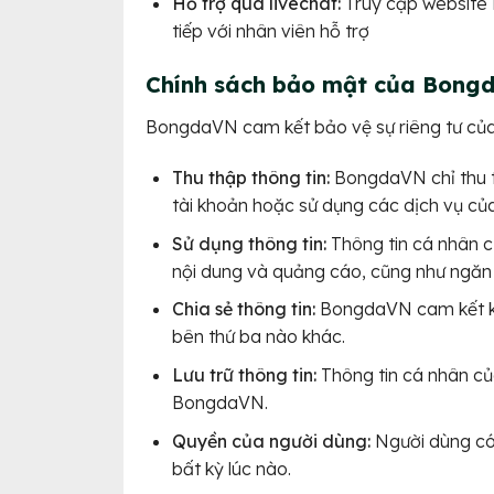
Hỗ trợ qua livechat:
Truy cập website 
tiếp với nhân viên hỗ trợ
Chính sách bảo mật của Bong
BongdaVN cam kết bảo vệ sự riêng tư của
Thu thập thông tin:
BongdaVN chỉ thu t
tài khoản hoặc sử dụng các dịch vụ c
Sử dụng thông tin:
Thông tin cá nhân c
nội dung và quảng cáo, cũng như ngăn 
Chia sẻ thông tin:
BongdaVN cam kết khô
bên thứ ba nào khác.
Lưu trữ thông tin:
Thông tin cá nhân củ
BongdaVN.
Quyền của người dùng:
Người dùng có 
bất kỳ lúc nào.