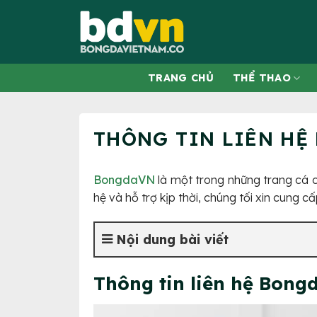
Skip
to
content
TRANG CHỦ
THỂ THAO
THÔNG TIN LIÊN HỆ
BongdaVN
là một trong những trang cá c
hệ và hỗ trợ kịp thời, chúng tối xin cung c
Nội dung bài viết
Thông tin liên hệ Bong