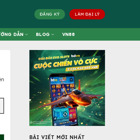
ĐĂNG KÝ
LÀM ĐẠI LÝ
ƯỚNG DẪN
BLOG
VN88
ên
BÀI VIẾT MỚI NHẤT