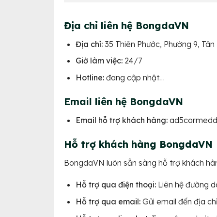
Địa chỉ liên hệ BongdaVN
Địa chỉ:
35 Thiên Phước, Phường 9, Tân
Giờ làm việc:
24/7
Hotline:
đang cập nhật…
Email liên hệ BongdaVN
Email hỗ trợ khách hàng:
ad5cormedd
Hỗ trợ khách hàng BongdaVN
BongdaVN luôn sẵn sàng hỗ trợ khách hàn
Hỗ trợ qua điện thoại:
Liên hệ đường d
Hỗ trợ qua email:
Gửi email đến địa ch